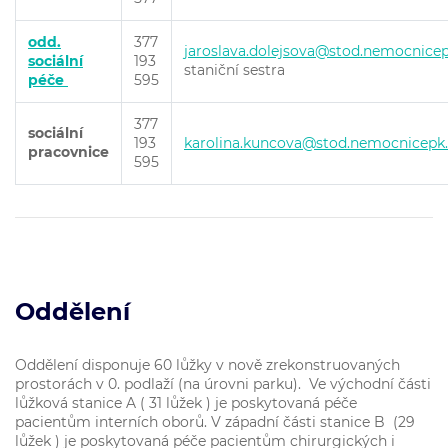
odd.
377
jaroslava.dolejsova@stod.nemocnicep
sociální
193
staniční sestra
péče
595
377
sociální
193
karolina.kuncova@stod.nemocnicepk.
pracovnice
595
Oddělení
Oddělení disponuje 60 lůžky v nově zrekonstruovaných
prostorách v 0. podlaží (na úrovni parku). Ve východní části
lůžková stanice A ( 31 lůžek ) je poskytovaná péče
pacientům interních oborů. V západní části stanice B (29
lůžek ) je poskytovaná péče pacientům chirurgických i