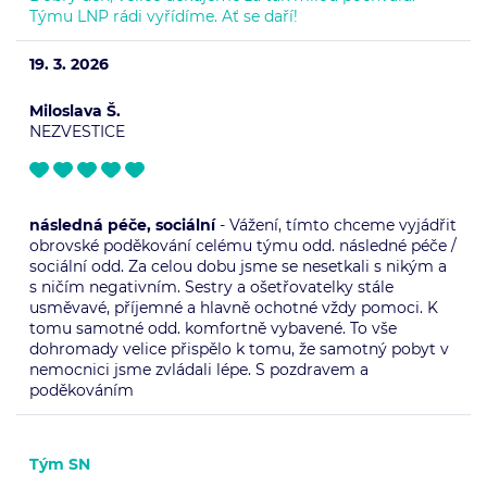
Týmu LNP rádi vyřídíme. Ať se daří!
19. 3. 2026
Miloslava Š.
NEZVESTICE
následná péče, sociální
- Vážení, tímto chceme vyjádřit
obrovské poděkování celému týmu odd. následné péče /
sociální odd. Za celou dobu jsme se nesetkali s nikým a
s ničím negativním. Sestry a ošetřovatelky stále
usměvavé, příjemné a hlavně ochotné vždy pomoci. K
tomu samotné odd. komfortně vybavené. To vše
dohromady velice přispělo k tomu, že samotný pobyt v
nemocnici jsme zvládali lépe. S pozdravem a
poděkováním
Tým SN