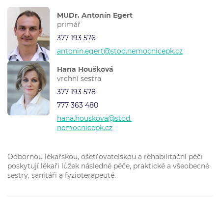
MUDr. Antonín Egert
primář
377 193 576
antonin.egert@stod.nemocnicepk.cz
Hana Houšková
vrchní sestra
377 193 578
777 363 480
hana.houskova@stod.
nemocnicepk.cz
Odbornou lékařskou, ošetřovatelskou a rehabilitační péči
poskytují lékaři lůžek následné péče, praktické a všeobecné
sestry, sanitáři a fyzioterapeuté.