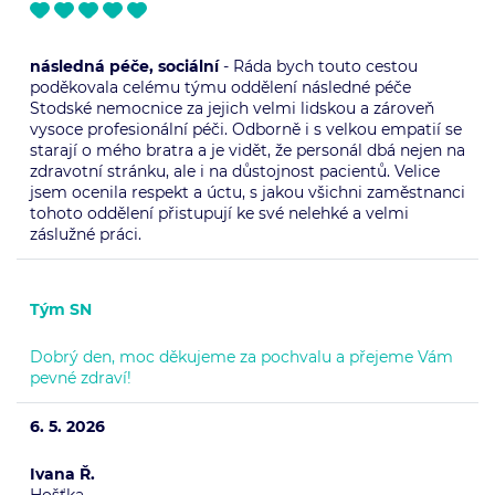
následná péče, sociální
- Ráda bych touto cestou
poděkovala celému týmu oddělení následné péče
Stodské nemocnice za jejich velmi lidskou a zároveň
vysoce profesionální péči. Odborně i s velkou empatií se
starají o mého bratra a je vidět, že personál dbá nejen na
zdravotní stránku, ale i na důstojnost pacientů. Velice
jsem ocenila respekt a úctu, s jakou všichni zaměstnanci
tohoto oddělení přistupují ke své nelehké a velmi
záslužné práci.
Tým SN
Dobrý den, moc děkujeme za pochvalu a přejeme Vám
pevné zdraví!
6. 5. 2026
Ivana Ř.
Hošťka