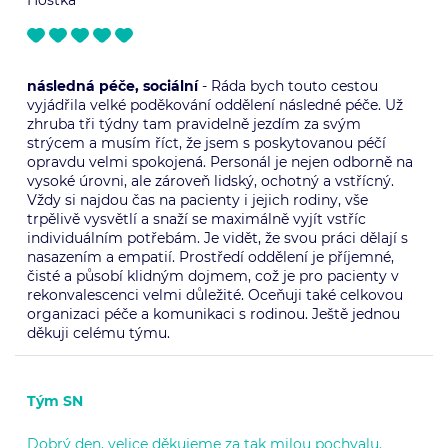
následná péče, sociální
- Ráda bych touto cestou
vyjádřila velké poděkování oddělení následné péče. Už
zhruba tři týdny tam pravidelně jezdím za svým
strýcem a musím říct, že jsem s poskytovanou péčí
opravdu velmi spokojená. Personál je nejen odborně na
vysoké úrovni, ale zároveň lidský, ochotný a vstřícný.
Vždy si najdou čas na pacienty i jejich rodiny, vše
trpělivě vysvětlí a snaží se maximálně vyjít vstříc
individuálním potřebám. Je vidět, že svou práci dělají s
nasazením a empatií. Prostředí oddělení je příjemné,
čisté a působí klidným dojmem, což je pro pacienty v
rekonvalescenci velmi důležité. Oceňuji také celkovou
organizaci péče a komunikaci s rodinou. Ještě jednou
děkuji celému týmu.
Tým SN
Dobrý den, velice děkujeme za tak milou pochvalu.