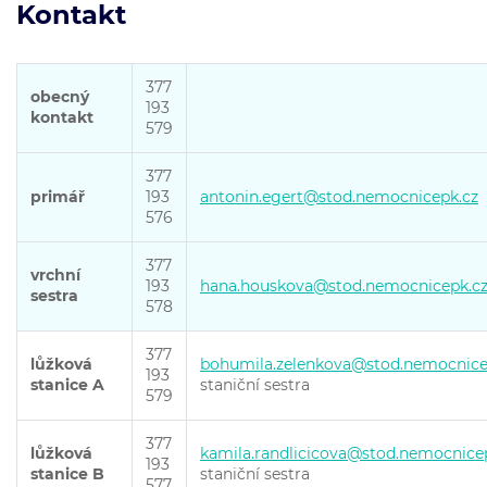
Kontakt
377
obecný
193
kontakt
579
377
primář
193
antonin.egert@stod.nemocnicepk.cz
576
377
vrchní
193
hana.houskova@stod.nemocnicepk.c
sestra
578
377
lůžková
bohumila.zelenkova@stod.nemocnice
193
stanice A
staniční sestra
579
377
lůžková
kamila.randlicicova@stod.nemocnice
193
stanice B
staniční sestra
577