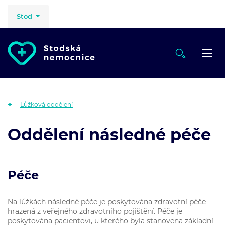
Stod
Lůžková oddělení
Oddělení následné péče
Péče
Na lůžkách následné péče je poskytována zdravotní péče
hrazená z veřejného zdravotního pojištění. Péče je
poskytována pacientovi, u kterého byla stanovena základní