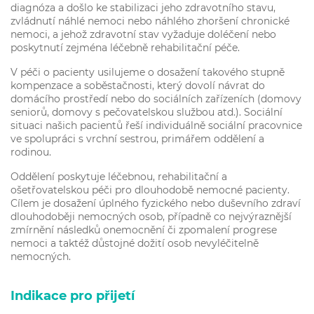
diagnóza a došlo ke stabilizaci jeho zdravotního stavu,
zvládnutí náhlé nemoci nebo náhlého zhoršení chronické
nemoci, a jehož zdravotní stav vyžaduje doléčení nebo
poskytnutí zejména léčebně rehabilitační péče.
V péči o pacienty usilujeme o dosažení takového stupně
kompenzace a soběstačnosti, který dovolí návrat do
domácího prostředí nebo do sociálních zařízeních (domovy
seniorů, domovy s pečovatelskou službou atd.). Sociální
situaci našich pacientů řeší individuálně sociální pracovnice
ve spolupráci s vrchní sestrou, primářem oddělení a
rodinou.
Oddělení poskytuje léčebnou, rehabilitační a
ošetřovatelskou péči pro dlouhodobě nemocné pacienty.
Cílem je dosažení úplného fyzického nebo duševního zdraví
dlouhodoběji nemocných osob, případně co nejvýraznější
zmírnění následků onemocnění či zpomalení progrese
nemoci a taktéž důstojné dožití osob nevyléčitelně
nemocných.
Indikace pro přijetí