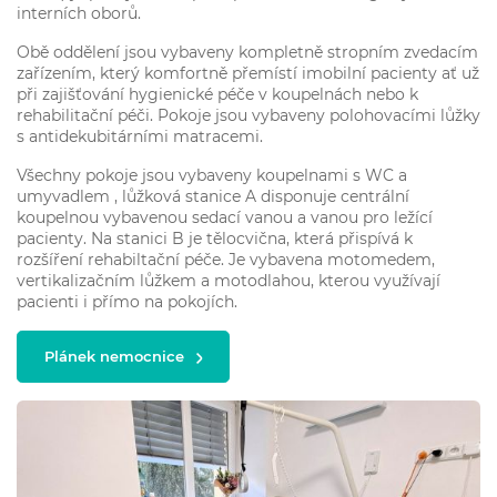
interních oborů.
Obě oddělení jsou vybaveny kompletně stropním zvedacím
zařízením, který komfortně přemístí imobilní pacienty ať už
při zajišťování hygienické péče v koupelnách nebo k
rehabilitační péči. Pokoje jsou vybaveny polohovacími lůžky
s antidekubitárními matracemi.
Všechny pokoje jsou vybaveny koupelnami s WC a
umyvadlem , lůžková stanice A disponuje centrální
koupelnou vybavenou sedací vanou a vanou pro ležící
pacienty. Na stanici B je tělocvična, která přispívá k
rozšíření rehabiltační péče. Je vybavena motomedem,
vertikalizačním lůžkem a motodlahou, kterou využívají
pacienti i přímo na pokojích.
Plánek nemocnice