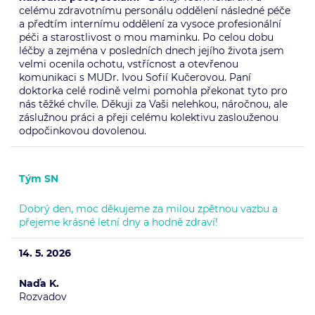
celému zdravotnímu personálu oddělení následné péče
a předtím internímu oddělení za vysoce profesionální
péči a starostlivost o mou maminku. Po celou dobu
léčby a zejména v posledních dnech jejího života jsem
velmi ocenila ochotu, vstřícnost a otevřenou
komunikaci s MUDr. Ivou Sofií Kučerovou. Paní
doktorka celé rodině velmi pomohla překonat tyto pro
nás těžké chvíle. Děkuji za Vaši nelehkou, náročnou, ale
záslužnou práci a přeji celému kolektivu zaslouženou
odpočinkovou dovolenou.
Tým SN
Dobrý den, moc děkujeme za milou zpětnou vazbu a
přejeme krásné letní dny a hodně zdraví!
14. 5. 2026
Naďa K.
Rozvadov